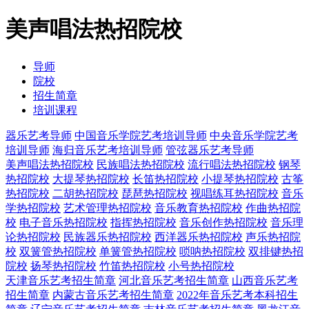
美声唱法热招院校
导师
院校
招生简章
培训课程
器乐艺考导师
中国音乐学院艺考培训导师
中央音乐学院艺考
培训导师
海归音乐艺考培训导师
管弦器乐艺考导师
美声唱法热招院校
民族唱法热招院校
流行唱法热招院校
钢琴
热招院校
大提琴热招院校
长笛热招院校
小提琴热招院校
古筝
热招院校
二胡热招院校
琵琶热招院校
视唱练耳热招院校
音乐
学热招院校
艺术管理热招院校
音乐教育热招院校
作曲热招院
校
电子音乐热招院校
指挥热招院校
音乐创作热招院校
音乐理
论热招院校
民族器乐热招院校
西洋器乐热招院校
声乐热招院
校
双簧管热招院校
单簧管热招院校
唢呐热招院校
双排键热招
院校
扬琴热招院校
竹笛热招院校
小号热招院校
天津音乐艺考招生简章
河北音乐艺考招生简章
山西音乐艺考
招生简章
内蒙古音乐艺考招生简章
2022年音乐艺考本科招生