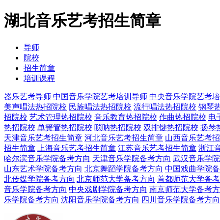
湖北音乐艺考招生简章
导师
院校
招生简章
培训课程
器乐艺考导师
中国音乐学院艺考培训导师
中央音乐学院艺考培
美声唱法热招院校
民族唱法热招院校
流行唱法热招院校
钢琴
招院校
艺术管理热招院校
音乐教育热招院校
作曲热招院校
电
热招院校
单簧管热招院校
唢呐热招院校
双排键热招院校
扬琴
天津音乐艺考招生简章
河北音乐艺考招生简章
山西音乐艺考招
招生简章
上海音乐艺考招生简章
江苏音乐艺考招生简章
浙江
哈尔滨音乐学院备考方向
天津音乐学院备考方向
武汉音乐学院
山东艺术学院备考方向
北京舞蹈学院备考方向
中国戏曲学院备
北传媒学院备考方向
北京师范大学备考方向
首都师范大学备考
音乐学院备考方向
中央戏剧学院备考方向
南京师范大学备考方
乐学院备考方向
沈阳音乐学院备考方向
四川音乐学院备考方向