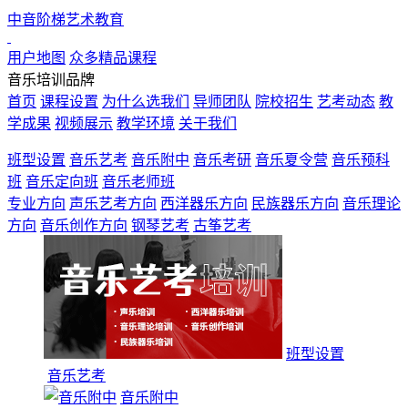
中音阶梯艺术教育
用户地图
众多精品课程
音乐培训品牌
首页
课程设置
为什么选我们
导师团队
院校招生
艺考动态
教
学成果
视频展示
教学环境
关于我们
班型设置
音乐艺考
音乐附中
音乐考研
音乐夏令营
音乐预科
班
音乐定向班
音乐老师班
专业方向
声乐艺考方向
西洋器乐方向
民族器乐方向
音乐理论
方向
音乐创作方向
钢琴艺考
古筝艺考
占位1
占位2
班型设置
音乐艺考
音乐附中