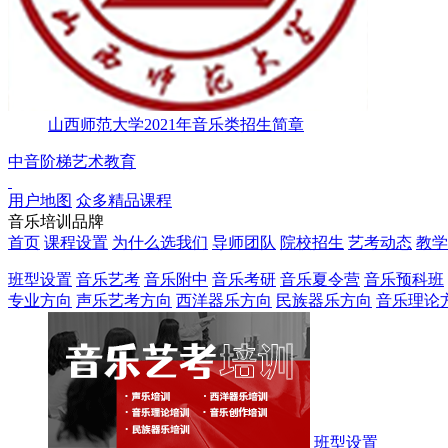
山西师范大学2021年音乐类招生简章
中音阶梯艺术教育
用户地图
众多精品课程
音乐培训品牌
首页
课程设置
为什么选我们
导师团队
院校招生
艺考动态
教学
班型设置
音乐艺考
音乐附中
音乐考研
音乐夏令营
音乐预科班
专业方向
声乐艺考方向
西洋器乐方向
民族器乐方向
音乐理论
班型设置