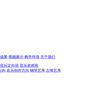
成果
视频展示
教学环境
关于我们
音乐定向班
音乐老师班
方向
音乐创作方向
钢琴艺考
古筝艺考
占位1
占位2