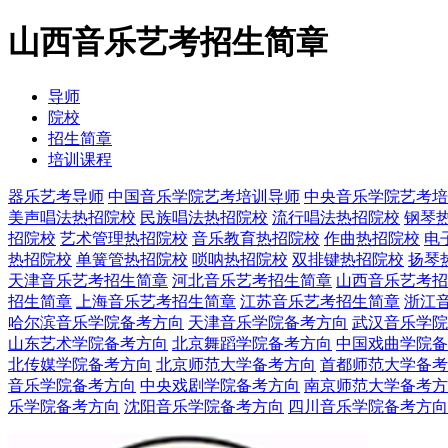
山西音乐艺考招生简章
导师
院校
招生简章
培训课程
器乐艺考导师
中国音乐学院艺考培训导师
中央音乐学院艺考培
美声唱法热招院校
民族唱法热招院校
流行唱法热招院校
钢琴
招院校
艺术管理热招院校
音乐教育热招院校
作曲热招院校
电
热招院校
单簧管热招院校
唢呐热招院校
双排键热招院校
扬琴
天津音乐艺考招生简章
河北音乐艺考招生简章
山西音乐艺考招
招生简章
上海音乐艺考招生简章
江苏音乐艺考招生简章
浙江
哈尔滨音乐学院备考方向
天津音乐学院备考方向
武汉音乐学院
山东艺术学院备考方向
北京舞蹈学院备考方向
中国戏曲学院备
北传媒学院备考方向
北京师范大学备考方向
首都师范大学备考
音乐学院备考方向
中央戏剧学院备考方向
南京师范大学备考方
乐学院备考方向
沈阳音乐学院备考方向
四川音乐学院备考方向