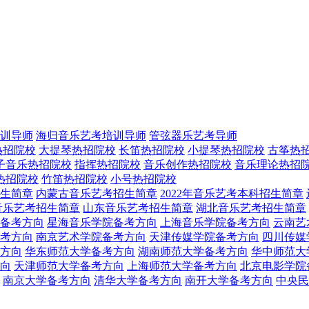
训导师
海归音乐艺考培训导师
管弦器乐艺考导师
热招院校
大提琴热招院校
长笛热招院校
小提琴热招院校
古筝热
子音乐热招院校
指挥热招院校
音乐创作热招院校
音乐理论热招
热招院校
竹笛热招院校
小号热招院校
生简章
内蒙古音乐艺考招生简章
2022年音乐艺考本科招生简章
音乐艺考招生简章
山东音乐艺考招生简章
湖北音乐艺考招生简章
备考方向
星海音乐学院备考方向
上海音乐学院备考方向
云南艺
考方向
南京艺术学院备考方向
天津传媒学院备考方向
四川传媒
方向
华东师范大学备考方向
湖南师范大学备考方向
华中师范大
向
天津师范大学备考方向
上海师范大学备考方向
北京电影学院
南京大学备考方向
清华大学备考方向
南开大学备考方向
中央民