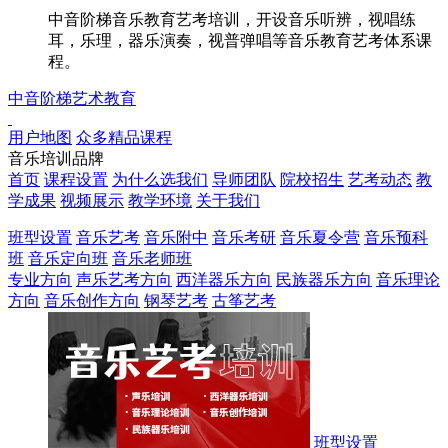
中音阶梯音乐教育艺考培训，开设音乐听辨，视唱练
耳，乐理，器乐演奏，视普弹唱等音乐教育艺考体系课
程。
中音阶梯艺术教育
用户地图
众多精品课程
音乐培训品牌
首页
课程设置
为什么选我们
导师团队
院校招生
艺考动态
教
学成果
视频展示
教学环境
关于我们
班型设置
音乐艺考
音乐附中
音乐考研
音乐夏令营
音乐预科
班
音乐定向班
音乐老师班
专业方向
声乐艺考方向
西洋器乐方向
民族器乐方向
音乐理论
方向
音乐创作方向
钢琴艺考
古筝艺考
占位1
占位2
班型设置