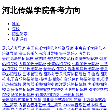
河北传媒学院备考方向
导师
院校
招生简章
培训课程
器乐艺考导师
中国音乐学院艺考培训导师
中央音乐学院艺考
培训导师
海归音乐艺考培训导师
管弦器乐艺考导师
美声唱法热招院校
民族唱法热招院校
流行唱法热招院校
钢琴
热招院校
大提琴热招院校
长笛热招院校
小提琴热招院校
古筝
热招院校
二胡热招院校
琵琶热招院校
视唱练耳热招院校
音乐
学热招院校
艺术管理热招院校
音乐教育热招院校
作曲热招院
校
电子音乐热招院校
指挥热招院校
音乐创作热招院校
音乐理
论热招院校
民族器乐热招院校
西洋器乐热招院校
声乐热招院
校
双簧管热招院校
单簧管热招院校
唢呐热招院校
双排键热招
院校
扬琴热招院校
竹笛热招院校
小号热招院校
天津音乐艺考招生简章
河北音乐艺考招生简章
山西音乐艺考
招生简章
内蒙古音乐艺考招生简章
2022年音乐艺考本科招生