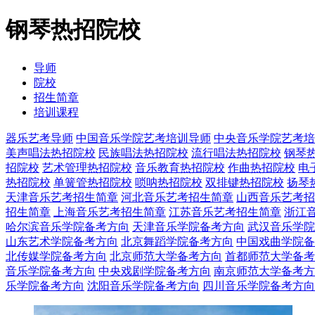
钢琴热招院校
导师
院校
招生简章
培训课程
器乐艺考导师
中国音乐学院艺考培训导师
中央音乐学院艺考培
美声唱法热招院校
民族唱法热招院校
流行唱法热招院校
钢琴
招院校
艺术管理热招院校
音乐教育热招院校
作曲热招院校
电
热招院校
单簧管热招院校
唢呐热招院校
双排键热招院校
扬琴
天津音乐艺考招生简章
河北音乐艺考招生简章
山西音乐艺考招
招生简章
上海音乐艺考招生简章
江苏音乐艺考招生简章
浙江
哈尔滨音乐学院备考方向
天津音乐学院备考方向
武汉音乐学院
山东艺术学院备考方向
北京舞蹈学院备考方向
中国戏曲学院备
北传媒学院备考方向
北京师范大学备考方向
首都师范大学备考
音乐学院备考方向
中央戏剧学院备考方向
南京师范大学备考方
乐学院备考方向
沈阳音乐学院备考方向
四川音乐学院备考方向