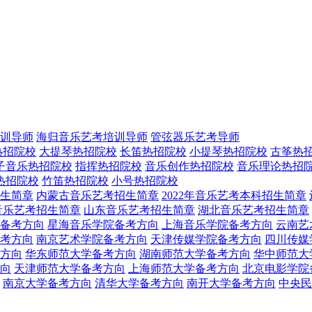
训导师
海归音乐艺考培训导师
管弦器乐艺考导师
热招院校
大提琴热招院校
长笛热招院校
小提琴热招院校
古筝热
子音乐热招院校
指挥热招院校
音乐创作热招院校
音乐理论热招
热招院校
竹笛热招院校
小号热招院校
生简章
内蒙古音乐艺考招生简章
2022年音乐艺考本科招生简章
音乐艺考招生简章
山东音乐艺考招生简章
湖北音乐艺考招生简章
备考方向
星海音乐学院备考方向
上海音乐学院备考方向
云南艺
考方向
南京艺术学院备考方向
天津传媒学院备考方向
四川传媒
方向
华东师范大学备考方向
湖南师范大学备考方向
华中师范大
向
天津师范大学备考方向
上海师范大学备考方向
北京电影学院
南京大学备考方向
清华大学备考方向
南开大学备考方向
中央民