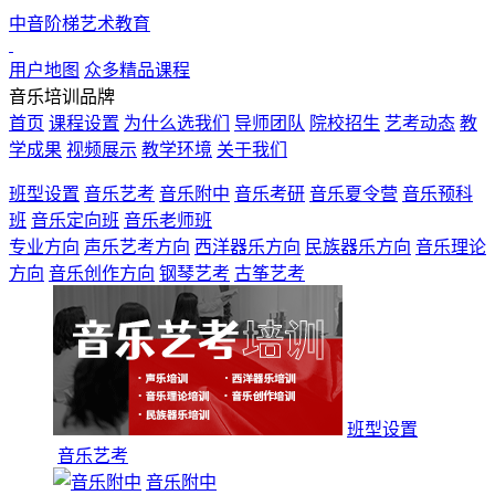
中音阶梯艺术教育
用户地图
众多精品课程
音乐培训品牌
首页
课程设置
为什么选我们
导师团队
院校招生
艺考动态
教
学成果
视频展示
教学环境
关于我们
班型设置
音乐艺考
音乐附中
音乐考研
音乐夏令营
音乐预科
班
音乐定向班
音乐老师班
专业方向
声乐艺考方向
西洋器乐方向
民族器乐方向
音乐理论
方向
音乐创作方向
钢琴艺考
古筝艺考
占位1
占位2
班型设置
音乐艺考
音乐附中