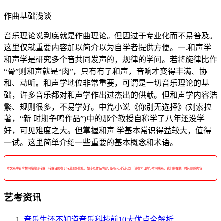
作曲基础浅谈
音乐理论说到底就是作曲理论。但因过于专业化而不易普及。
这里仅就重要内容加以简介以为自学者提供方便。一.和声学
和声学是研究多个音共同发声的，规律的学问。若将旋律比作
“骨”则和声就是“肉”，只有有了和声，音响才变得丰满、协
和、动听。和声学地位非常重要，可谓是一切音乐理论的基
础，许多音乐都对和声学作出过杰出的供献。但和声学内容浩
繁、规则很多，不易学好。中篇小说《你别无选择》(刘索拉
著，“新 时期争鸣作品”)中的那个教授自称学了八年还没学
好，可见难度之大。但掌握和声 学基本常识得益较大，值得
一试。这里简单介绍一些重要的基本概念和术语。
本文系中音阶梯网站编辑转载，转载目的在于传递更多信息。如涉及作品内容、版权和其它问题，请在30日内与本网联系，我们将在第一时间删除内容！
艺考资讯
音乐生还不知道音乐科技前10大优点全解析