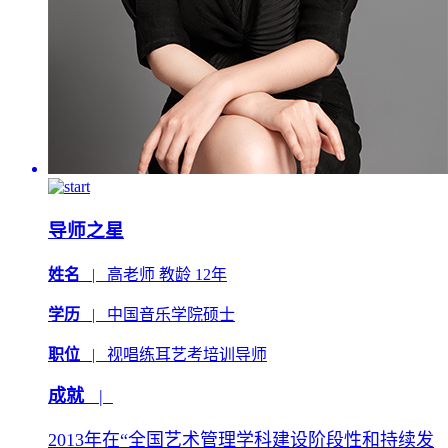
导师之星
姓名
|
高老师
教龄 12年
学历
|
中国音乐学院硕士
职位
|
视唱练耳艺考培训导师
成就
|
2013年在“全国艺术管理学科建设阶段性和持续发