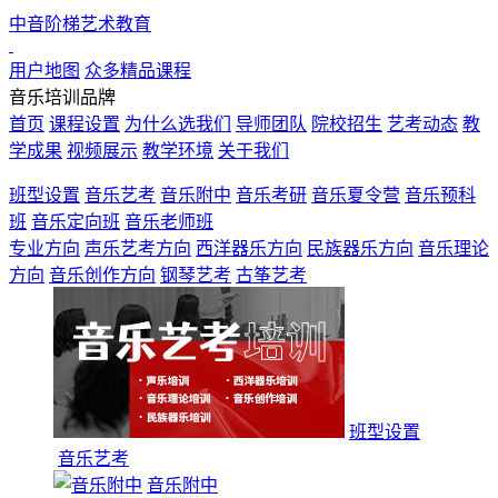
中音阶梯艺术教育
用户地图
众多精品课程
音乐培训品牌
首页
课程设置
为什么选我们
导师团队
院校招生
艺考动态
教
学成果
视频展示
教学环境
关于我们
班型设置
音乐艺考
音乐附中
音乐考研
音乐夏令营
音乐预科
班
音乐定向班
音乐老师班
专业方向
声乐艺考方向
西洋器乐方向
民族器乐方向
音乐理论
方向
音乐创作方向
钢琴艺考
古筝艺考
占位1
占位2
班型设置
音乐艺考
音乐附中