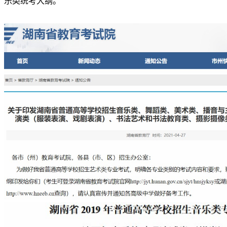
乐类统考大纲。