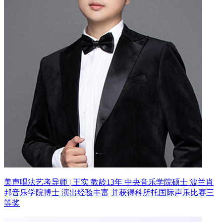
美声唱法艺考导师 | 王实 教龄13年
中央音乐学院硕士 波兰肖
邦音乐学院博士 演出经验丰富
并获得科所托国际声乐比赛三
等奖