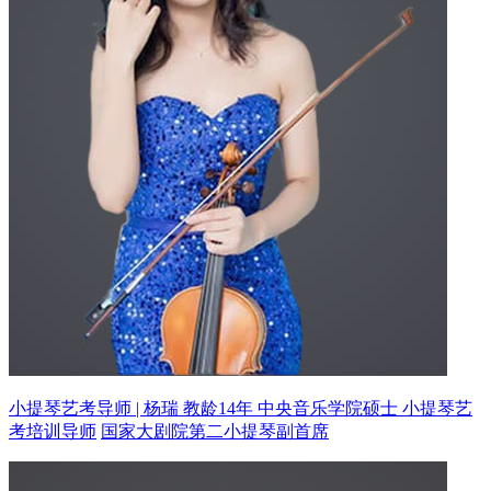
小提琴艺考导师 | 杨瑞 教龄14年
中央音乐学院硕士 小提琴艺
考培训导师
国家大剧院第二小提琴副首席