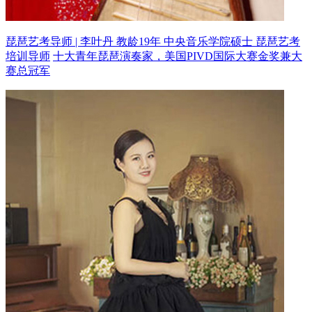
琵琶艺考导师 | 李叶丹 教龄19年
中央音乐学院硕士 琵琶艺考
培训导师
十大青年琵琶演奏家，美国PIVD国际大赛金奖兼大
赛总冠军