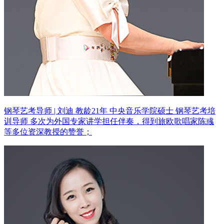
钢琴艺考导师 | 刘迪 教龄21年
中央音乐学院硕士 钢琴艺考培
训导师
多次为外国专家讲学担任伴奏，得到旅欧歌唱家陈彧
等多位资深教授的赞誉；