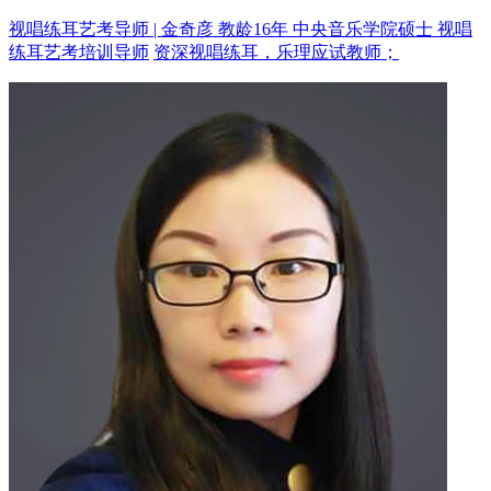
视唱练耳艺考导师 | 金奇彦 教龄16年
中央音乐学院硕士 视唱
练耳艺考培训导师
资深视唱练耳，乐理应试教师；