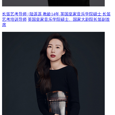
长笛艺考导师 | 陆遥遥 教龄14年
英国皇家音乐学院硕士 长笛
艺考培训导师
英国皇家音乐学院硕士、国家大剧院长笛副首
席