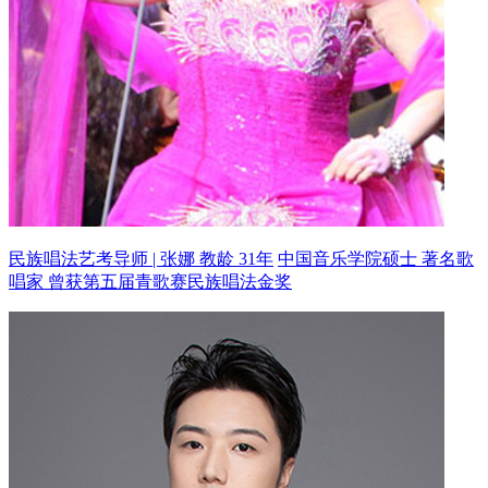
民族唱法艺考导师 | 张娜 教龄 31年
中国音乐学院硕士 著名歌
唱家
曾获第五届青歌赛民族唱法金奖