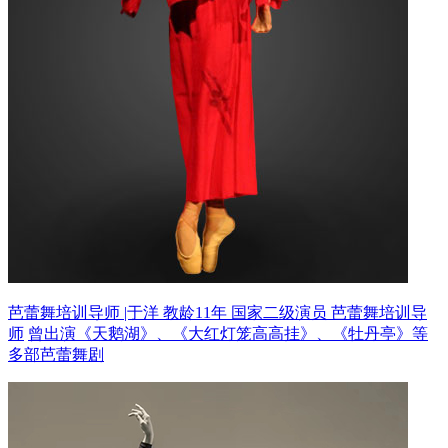
芭蕾舞培训导师 |于洋 教龄11年
国家二级演员 芭蕾舞培训导
师
曾出演《天鹅湖》、《大红灯笼高高挂》、《牡丹亭》等
多部芭蕾舞剧