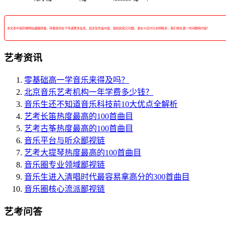
本文系中音阶梯网站编辑转载，转载目的在于传递更多信息。如涉及作品内容、版权和其它问题，请在30日内与本网联系，我们将在第一时间删除内容！
艺考资讯
零基础高一学音乐来得及吗？
北京音乐艺考机构一年学费多少钱？
音乐生还不知道音乐科技前10大优点全解析
艺考长笛热度最高的100首曲目
艺考古筝热度最高的100首曲目
音乐平台与听众鄙视链
艺考大提琴热度最高的100首曲目
音乐圈专业领域鄙视链
音乐生进入清唱时代最容易拿高分的300首曲目
音乐圈核心流派鄙视链
艺考问答