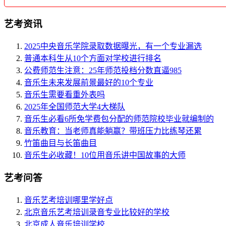
艺考资讯
2025中央音乐学院录取数据曝光，有一个专业漏选
普通本科生从10个方面对学校进行排名
公费师范生注意：25年师范投档分数直逼985
音乐生未来发展前景最好的10个专业
音乐生需要看重外表吗
2025年全国师范大学4大梯队
音乐生必看6所免学费包分配的师范院校毕业就编制的
音乐教育：当老师真能躺赢？带班压力比练琴还累
竹笛曲目与长笛曲目
音乐生必收藏！10位用音乐讲中国故事的大师
艺考问答
音乐艺考培训哪里学好点
北京音乐艺考培训录音专业比较好的学校
北京成人音乐培训学校