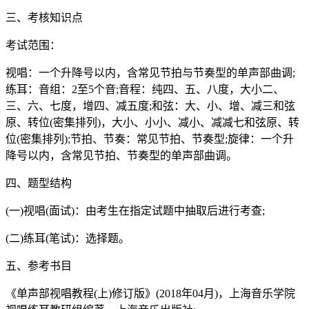
三、考核知识点
考试范围：
视唱：一个升降号以内，含常见节拍与节奏型的单声部曲调;
练耳：音组：2至5个音;音程：纯四、五、八度，大小二、
三、六、七度，增四、减五度;和弦：大、小、增、减三和弦
原、转位(密集排列)，大小、小小、减小、减减七和弦原、转
位(密集排列);节拍、节奏：常见节拍、节奏型;旋律：一个升
降号以内，含常见节拍、节奏型的单声部曲调。
四、题型结构
(一)视唱(面试)：由考生在指定试题中抽取后进行考查;
(二)练耳(笔试)：选择题。
五、参考书目
《单声部视唱教程(上)修订版》(2018年04月)，上海音乐学院