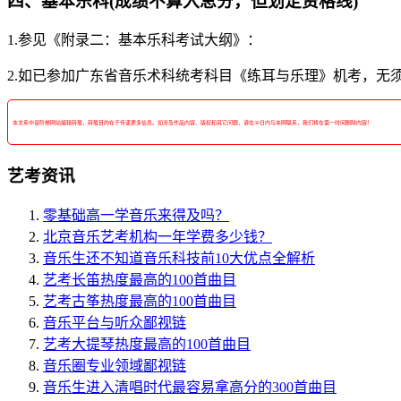
四、基本乐科(成绩不算入总分，但划定资格线)
1.参见《附录二：基本乐科考试大纲》：
2.如已参加广东省音乐术科统考科目《练耳与乐理》机考，无
本文系中音阶梯网站编辑转载，转载目的在于传递更多信息。如涉及作品内容、版权和其它问题，请在30日内与本网联系，我们将在第一时间删除内容！
艺考资讯
零基础高一学音乐来得及吗？
北京音乐艺考机构一年学费多少钱？
音乐生还不知道音乐科技前10大优点全解析
艺考长笛热度最高的100首曲目
艺考古筝热度最高的100首曲目
音乐平台与听众鄙视链
艺考大提琴热度最高的100首曲目
音乐圈专业领域鄙视链
音乐生进入清唱时代最容易拿高分的300首曲目