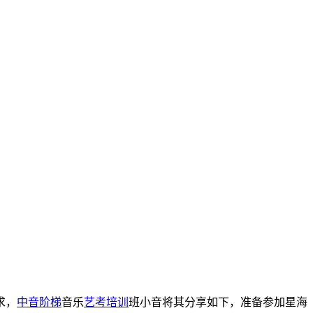
求，
中音阶梯
音乐
艺考培训
班小音将其分享如下，准备参加星海