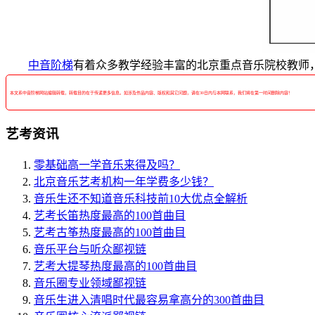
中音阶梯
有着众多教学经验丰富的北京重点音乐院校教师，
本文系中音阶梯网站编辑转载，转载目的在于传递更多信息。如涉及作品内容、版权和其它问题，请在30日内与本网联系，我们将在第一时间删除内容！
艺考资讯
零基础高一学音乐来得及吗？
北京音乐艺考机构一年学费多少钱？
音乐生还不知道音乐科技前10大优点全解析
艺考长笛热度最高的100首曲目
艺考古筝热度最高的100首曲目
音乐平台与听众鄙视链
艺考大提琴热度最高的100首曲目
音乐圈专业领域鄙视链
音乐生进入清唱时代最容易拿高分的300首曲目