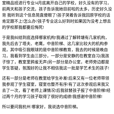
室精品班进行专业!4月底离开自己的学校，好久没有的学习，
前两天和孩子交流，孩子告诉我她目前啦的太多，历史好久没
背 我听到这个信息简直傻眼了!孩子哭着告诉我回原学校的话
肯定跟不上!怎么办?孩子专业这么好到时如果因为没考上想去
的学校那我都要后悔死!
于是我纠结到底选择哪家机构!我通过了解转塘有几家机构，
我先后去了塔夫、老鹰，中音阶梯、这几家比较大的机构参
观，其中吸引我眼球的是中音阶梯教育，我去的时候是晚自
习，我看到学生由三部分，一部分是安静的在教室自习(我孩
子惊了，教室里鸦雀无声)另一部分是办公室，老师旁边都是
学生答疑，氛围好的让我不相信我这一批是学艺术生的孩子!
还有一部分是老师在教室给学生补差!后来又有一位老师带领
我参观了学生寝室，寝室也整齐有序!有了这次参观后来我又
去了一次，看了老师上课情况!后我就替孩子报了中音阶梯!经
过两个月的学习孩子取得了很好的成绩!我感谢中音阶梯!
所以要问我杭州 哪家好，我说选中音阶梯。