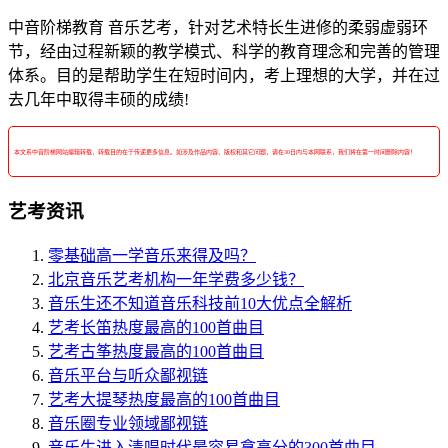
中音阶梯教育 音乐艺考，针对艺术特长生进修的柔弱虚弱环
节，经由过程新颖的教学模式、科学的教育理念和完善的管理
体系。目的是帮助学生在短时间内，考上理想的大学，并在过
去几年中取得丰硕的成绩!
本文系中音阶梯网站编辑转载，转载目的在于传递更多信息。如涉及作品内容、版权和其它问题，请在30日内与本网联系，我们将在第一时间删除内容！
艺考资讯
零基础高一学音乐来得及吗？
北京音乐艺考机构一年学费多少钱？
音乐生还不知道音乐科技前10大优点全解析
艺考长笛热度最高的100首曲目
艺考古筝热度最高的100首曲目
音乐平台与听众鄙视链
艺考大提琴热度最高的100首曲目
音乐圈专业领域鄙视链
音乐生进入清唱时代最容易拿高分的300首曲目