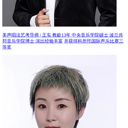
美声唱法艺考导师 | 王实 教龄13年
中央音乐学院硕士 波兰肖
邦音乐学院博士 演出经验丰富
并获得科所托国际声乐比赛三
等奖