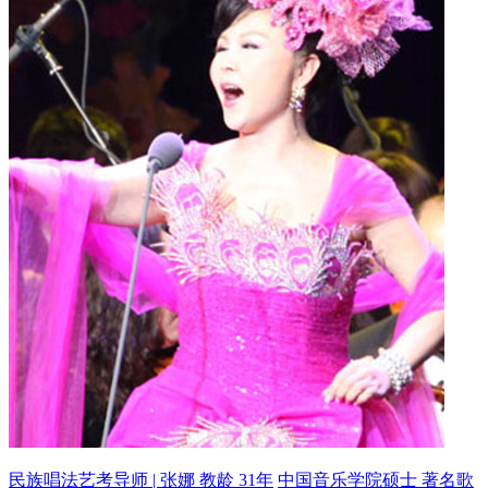
民族唱法艺考导师 | 张娜 教龄 31年
中国音乐学院硕士 著名歌