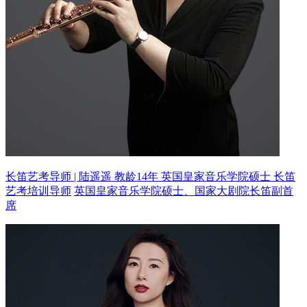
长笛艺考导师 | 陆遥遥 教龄14年
英国皇家音乐学院硕士 长笛
艺考培训导师
英国皇家音乐学院硕士、国家大剧院长笛副首
席