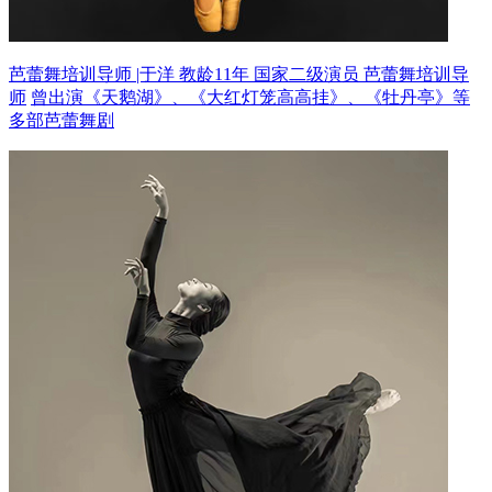
芭蕾舞培训导师 |于洋 教龄11年
国家二级演员 芭蕾舞培训导
师
曾出演《天鹅湖》、《大红灯笼高高挂》、《牡丹亭》等
多部芭蕾舞剧