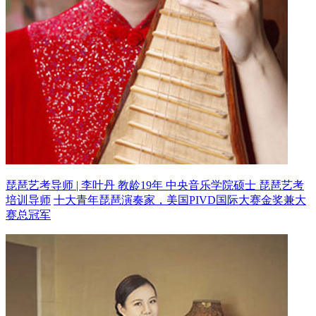
琵琶艺考导师 | 李叶丹 教龄19年
中央音乐学院硕士 琵琶艺考
培训导师
十大青年琵琶演奏家，美国PIVD国际大赛金奖兼大
赛总冠军