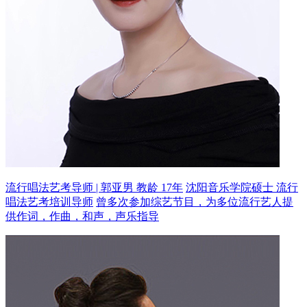
流行唱法艺考导师 | 郭亚男 教龄 17年
沈阳音乐学院硕士 流行
唱法艺考培训导师
曾多次参加综艺节目，为多位流行艺人提
供作词，作曲，和声，声乐指导