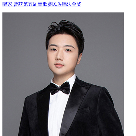
唱家
曾获第五届青歌赛民族唱法金奖