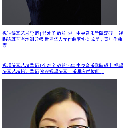
视唱练耳艺考导师 | 郑梦子 教龄19年
中央音乐学院双硕士 视
唱练耳艺考培训导师
世界华人女作曲家协会成员，青年作曲
家；
视唱练耳艺考导师 | 金奇彦 教龄16年
中央音乐学院硕士 视唱
练耳艺考培训导师
资深视唱练耳，乐理应试教师；