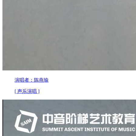
演唱者：陈燕瑜
[ 声乐演唱 ]