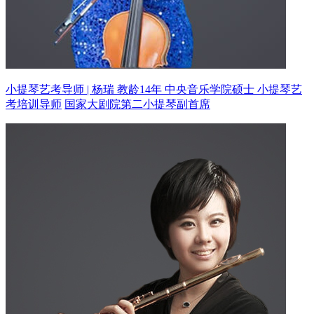
小提琴艺考导师 | 杨瑞 教龄14年
中央音乐学院硕士 小提琴艺
考培训导师
国家大剧院第二小提琴副首席