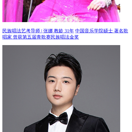
民族唱法艺考导师 | 张娜 教龄 31年
中国音乐学院硕士 著名歌
唱家
曾获第五届青歌赛民族唱法金奖