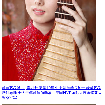
琵琶艺考导师 | 李叶丹 教龄19年
中央音乐学院硕士 琵琶艺考
培训导师
十大青年琵琶演奏家，美国PIVD国际大赛金奖兼大
赛总冠军