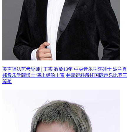
美声唱法艺考导师 | 王实 教龄13年
中央音乐学院硕士 波兰肖
邦音乐学院博士 演出经验丰富
并获得科所托国际声乐比赛三
等奖