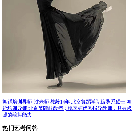
舞蹈培训导师 |沈老师 教龄14年
北京舞蹈学院编导系硕士 舞
蹈培训导师
北京某院校教师；桃李杯优秀指导教师，具有极
强的编舞能力
热门艺考问答