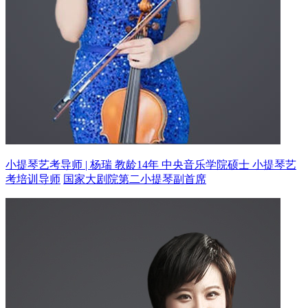
小提琴艺考导师 | 杨瑞 教龄14年
中央音乐学院硕士 小提琴艺
考培训导师
国家大剧院第二小提琴副首席