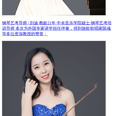
钢琴艺考导师 | 刘迪 教龄21年
中央音乐学院硕士 钢琴艺考培
训导师
多次为外国专家讲学担任伴奏，得到旅欧歌唱家陈彧
等多位资深教授的赞誉；