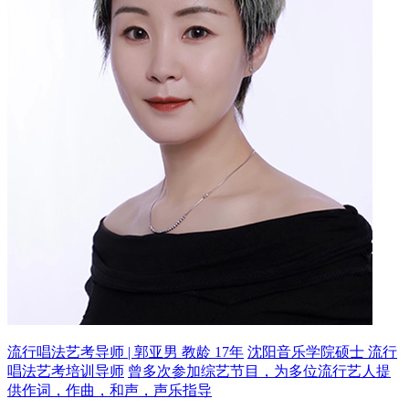
流行唱法艺考导师 | 郭亚男 教龄 17年
沈阳音乐学院硕士 流行
唱法艺考培训导师
曾多次参加综艺节目，为多位流行艺人提
供作词，作曲，和声，声乐指导