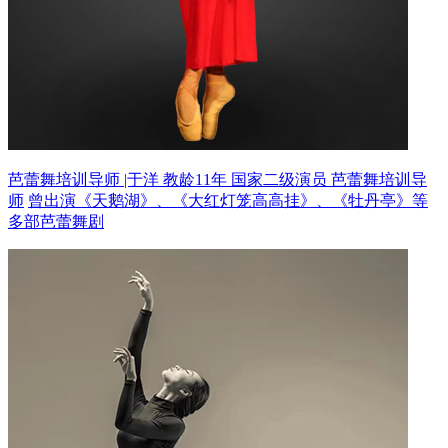
芭蕾舞培训导师 |于洋 教龄11年
国家二级演员 芭蕾舞培训导
师
曾出演《天鹅湖》、《大红灯笼高高挂》、《牡丹亭》等
多部芭蕾舞剧