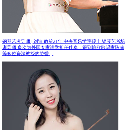
钢琴艺考导师 | 刘迪 教龄21年
中央音乐学院硕士 钢琴艺考培
训导师
多次为外国专家讲学担任伴奏，得到旅欧歌唱家陈彧
等多位资深教授的赞誉；