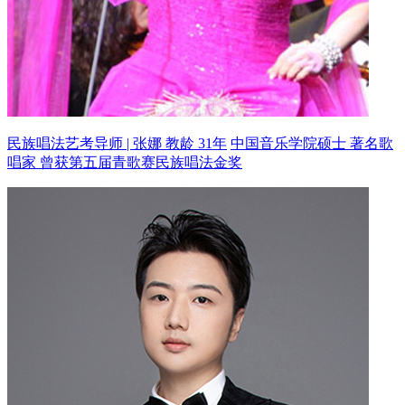
民族唱法艺考导师 | 张娜 教龄 31年
中国音乐学院硕士 著名歌
唱家
曾获第五届青歌赛民族唱法金奖