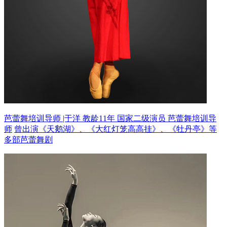
芭蕾舞培训导师 |于洋 教龄11年
国家二级演员 芭蕾舞培训导
师
曾出演《天鹅湖》、《大红灯笼高高挂》、《牡丹亭》等
多部芭蕾舞剧