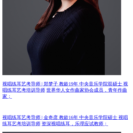
视唱练耳艺考导师 | 郑梦子 教龄19年
中央音乐学院双硕士 视
唱练耳艺考培训导师
世界华人女作曲家协会成员，青年作曲
家；
视唱练耳艺考导师 | 金奇彦 教龄16年
中央音乐学院硕士 视唱
练耳艺考培训导师
资深视唱练耳，乐理应试教师；