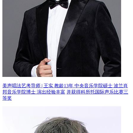
美声唱法艺考导师 | 王实 教龄13年
中央音乐学院硕士 波兰肖
邦音乐学院博士 演出经验丰富
并获得科所托国际声乐比赛三
等奖