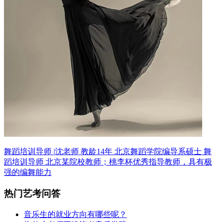
舞蹈培训导师 |沈老师 教龄14年
北京舞蹈学院编导系硕士 舞
蹈培训导师
北京某院校教师；桃李杯优秀指导教师，具有极
强的编舞能力
热门艺考问答
音乐生的就业方向有哪些呢？