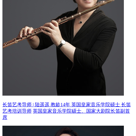
长笛艺考导师 | 陆遥遥 教龄14年
英国皇家音乐学院硕士 长笛
艺考培训导师
英国皇家音乐学院硕士、国家大剧院长笛副首
席