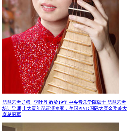
琵琶艺考导师 | 李叶丹 教龄19年
中央音乐学院硕士 琵琶艺考
培训导师
十大青年琵琶演奏家，美国PIVD国际大赛金奖兼大
赛总冠军