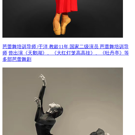
芭蕾舞培训导师 |于洋 教龄11年
国家二级演员 芭蕾舞培训导
师
曾出演《天鹅湖》、《大红灯笼高高挂》、《牡丹亭》等
多部芭蕾舞剧