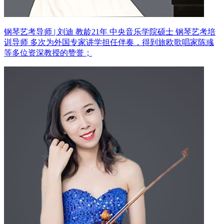
钢琴艺考导师 | 刘迪 教龄21年
中央音乐学院硕士 钢琴艺考培
训导师
多次为外国专家讲学担任伴奏，得到旅欧歌唱家陈彧
等多位资深教授的赞誉；