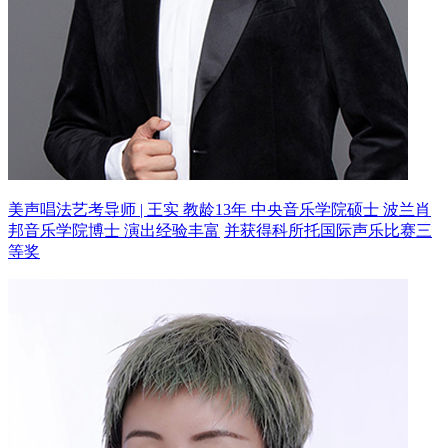
美声唱法艺考导师 | 王实 教龄13年
中央音乐学院硕士 波兰肖
邦音乐学院博士 演出经验丰富
并获得科所托国际声乐比赛三
等奖