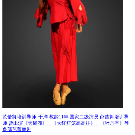
芭蕾舞培训导师 |于洋 教龄11年
国家二级演员 芭蕾舞培训导
师
曾出演《天鹅湖》、《大红灯笼高高挂》、《牡丹亭》等
多部芭蕾舞剧