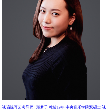
视唱练耳艺考导师 | 郑梦子 教龄19年
中央音乐学院双硕士 视