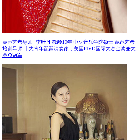
琵琶艺考导师 | 李叶丹 教龄19年
中央音乐学院硕士 琵琶艺考
培训导师
十大青年琵琶演奏家，美国PIVD国际大赛金奖兼大
赛总冠军