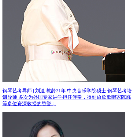
钢琴艺考导师 | 刘迪 教龄21年
中央音乐学院硕士 钢琴艺考培
训导师
多次为外国专家讲学担任伴奏，得到旅欧歌唱家陈彧
等多位资深教授的赞誉；