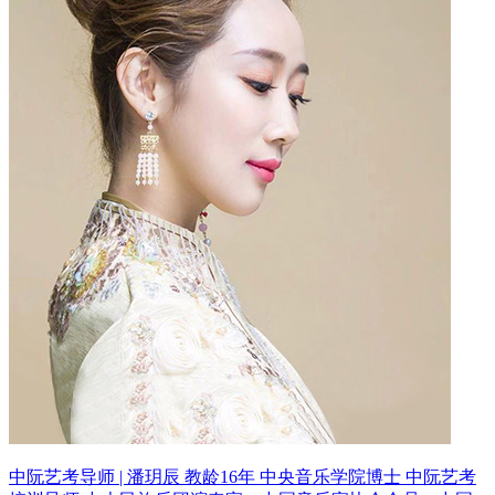
中阮艺考导师 | 潘玥辰 教龄16年
中央音乐学院博士 中阮艺考