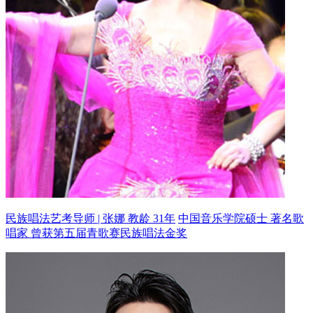
民族唱法艺考导师 | 张娜 教龄 31年
中国音乐学院硕士 著名歌
唱家
曾获第五届青歌赛民族唱法金奖