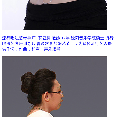
流行唱法艺考导师 | 郭亚男 教龄 17年
沈阳音乐学院硕士 流行
唱法艺考培训导师
曾多次参加综艺节目，为多位流行艺人提
供作词，作曲，和声，声乐指导