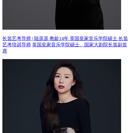
长笛艺考导师 | 陆遥遥 教龄14年
英国皇家音乐学院硕士 长笛
艺考培训导师
英国皇家音乐学院硕士、国家大剧院长笛副首
席