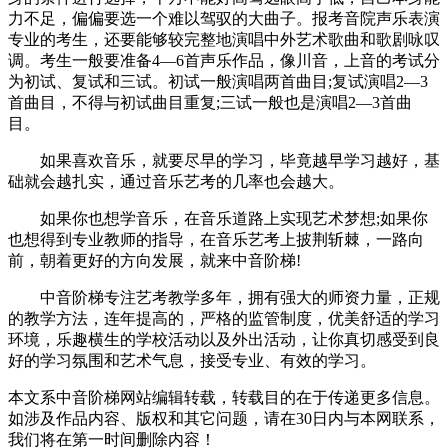
力不足，偏偏要选一个难以驾驭的大曲子。报考音院声乐表演
专业的考生，还要能够较完整地演唱中外艺术歌曲和歌剧咏叹
调。考生一般要准备4—6首声乐作品，像川音，上音的考试分
为初试、复试和三试。初试一般演唱两首曲目;复试演唱2—3
首曲目，不得与初试曲目重复;三试一般也是演唱2—3首曲
目。
如果喜欢音乐，就要尽早的学习，毕竟越早学习越好，基
础就会越扎实，通过音乐艺考的几率也会越大。
如果你也想学音乐，在音乐道路上实现艺术梦想;如果你
也想得到专业教师的指导，在音乐艺考上披荆斩棘，一路向
前，朝着更好的方向发展，就来中音阶梯!
中音阶梯专注艺考教学多年，拥有强大的师资力量，正规
的教学方法，连年提高的，严格的监管制度，优美舒适的学习
环境，乐趣横生的学校活动以及外出活动，让你真切感受到良
好的学习氛围和艺术气息，接受专业、有效的学习。
本文系中音阶梯网站编辑转载，转载目的在于传递更多信息。
如涉及作品内容、版权和其它问题，请在30日内与本网联系，
我们将在第一时间删除内容！