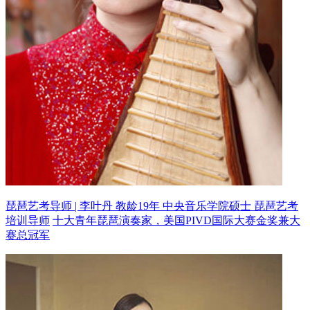
琵琶艺考导师 | 李叶丹 教龄19年
中央音乐学院硕士 琵琶艺考
培训导师
十大青年琵琶演奏家，美国PIVD国际大赛金奖兼大
赛总冠军