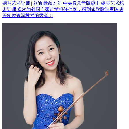
钢琴艺考导师 | 刘迪 教龄21年
中央音乐学院硕士 钢琴艺考培
训导师
多次为外国专家讲学担任伴奏，得到旅欧歌唱家陈彧
等多位资深教授的赞誉；