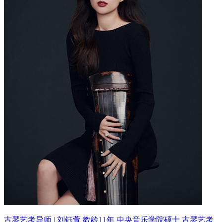
古琴艺考导师 | 刘钰萱 教龄11年
中央音乐学院硕士 古琴艺考