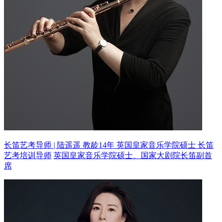
长笛艺考导师 | 陆遥遥 教龄14年
英国皇家音乐学院硕士 长笛
艺考培训导师
英国皇家音乐学院硕士、国家大剧院长笛副首
席