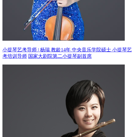
小提琴艺考导师 | 杨瑞 教龄14年
中央音乐学院硕士 小提琴艺
考培训导师
国家大剧院第二小提琴副首席