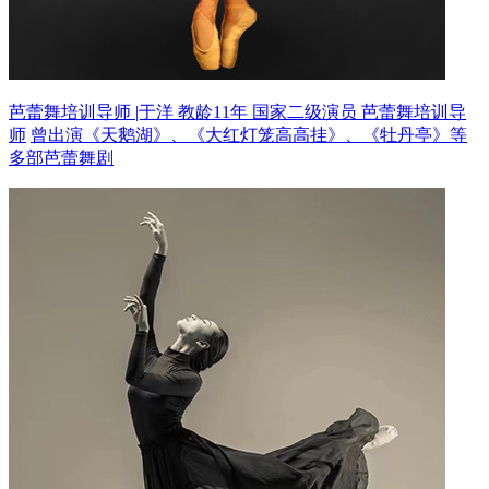
芭蕾舞培训导师 |于洋 教龄11年
国家二级演员 芭蕾舞培训导
师
曾出演《天鹅湖》、《大红灯笼高高挂》、《牡丹亭》等
多部芭蕾舞剧