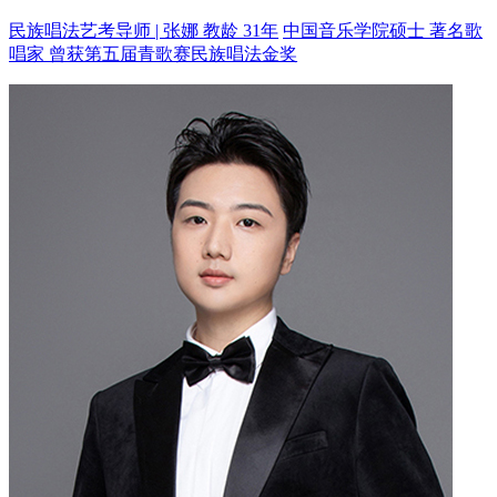
民族唱法艺考导师 | 张娜 教龄 31年
中国音乐学院硕士 著名歌
唱家
曾获第五届青歌赛民族唱法金奖