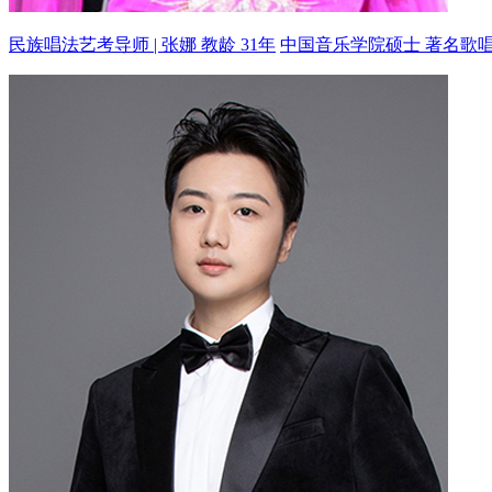
民族唱法艺考导师 | 张娜 教龄 31年
中国音乐学院硕士 著名歌