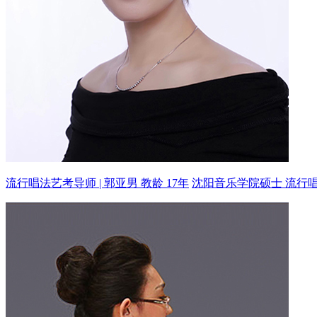
流行唱法艺考导师 | 郭亚男 教龄 17年
沈阳音乐学院硕士 流行