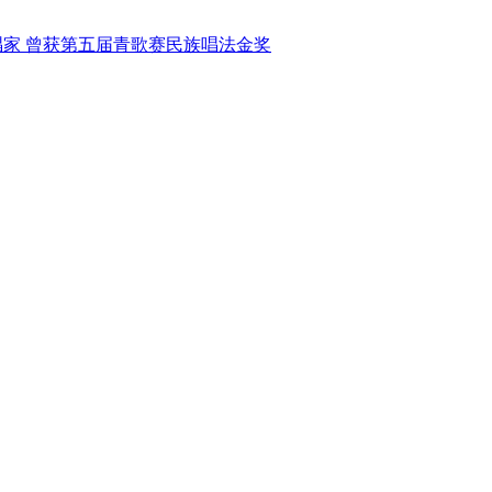
唱家
曾获第五届青歌赛民族唱法金奖