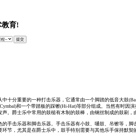
教育!
提交
分重要的一种打击乐器，它通常由一个脚踏的低音大鼓(Bass Dr
奏镲(Ride Cymbal)和一个带踏板的踩镲(Hi-Hat)等部分组
发声。爵士乐中常用的鼓槌有木制的鼓棒，由钢丝制成的鼓刷，
音色的手击乐器和脚击乐器。手击乐器有小鼓、嗵鼓、吊镲等，
要环节，尤其是在爵士乐中，鼓手特别需要与其他乐手保持默契