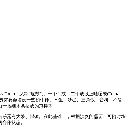
um，又称“底鼓”)、一个军鼓、二个或以上嗵嗵鼓(Tom-
成。当然有时因演奏需要会增设一些如牛铃、木鱼、沙槌、三角铁、音树，不管
由一捆细木条捆成的束棒等。
脚击乐器有大鼓、踩镲。在此基础上，根据演奏的需要、可随时增
的合作状态。