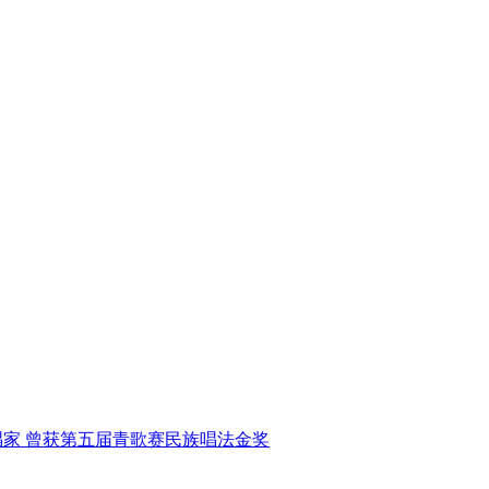
唱家
曾获第五届青歌赛民族唱法金奖