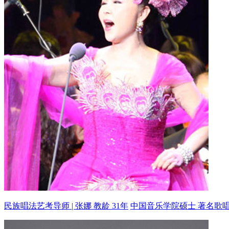
民族唱法艺考导师 | 张娜 教龄 31年
中国音乐学院硕士 著名歌