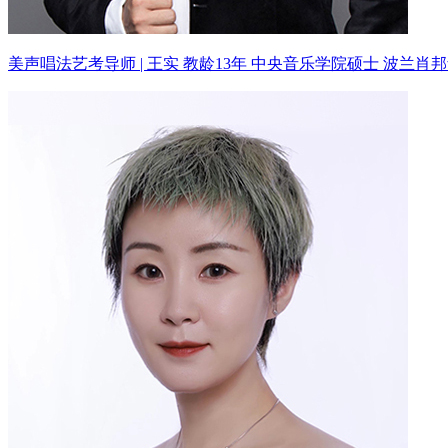
美声唱法艺考导师 | 王实 教龄13年
中央音乐学院硕士 波兰肖邦