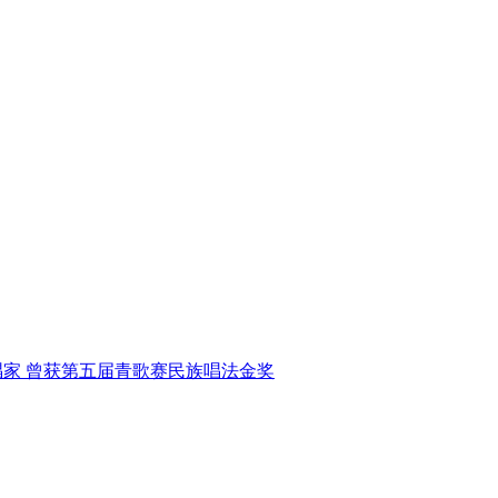
唱家
曾获第五届青歌赛民族唱法金奖