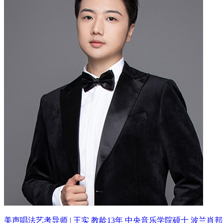
美声唱法艺考导师 | 王实 教龄13年
中央音乐学院硕士 波兰肖邦