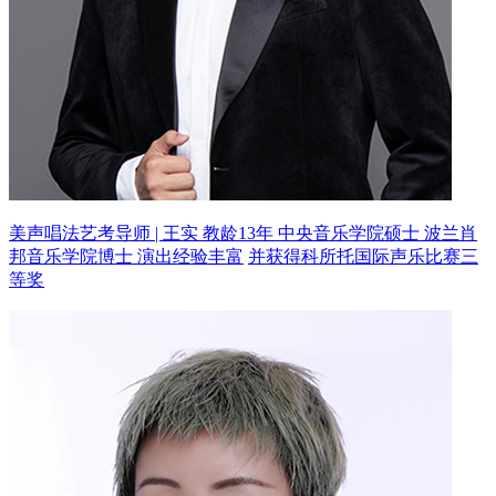
美声唱法艺考导师 | 王实 教龄13年
中央音乐学院硕士 波兰肖
邦音乐学院博士 演出经验丰富
并获得科所托国际声乐比赛三
等奖