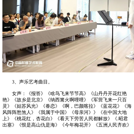
3、声乐艺考曲目。
女声：《报答》《啥鸟飞来节节高》《山丹丹开花红艳
艳》《故乡是北京》《纳西篝火啊哩哩》《军营飞来一只百
灵》《姑苏风光》《眷恋》《啊，巴颜喀拉》《蓝花花》《海
风阵阵愁煞人》《我属于中国》《母亲河》》《在中国大地
上》《桃花红，杏花白》《看天下劳苦人民都解放》《.昭君
出塞》《恨是高山仇是海》《今年梅花开》《五洲人民齐欢》