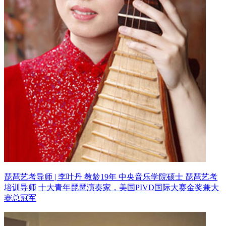
琵琶艺考导师 | 李叶丹 教龄19年
中央音乐学院硕士 琵琶艺考
培训导师
十大青年琵琶演奏家，美国PIVD国际大赛金奖兼大
赛总冠军