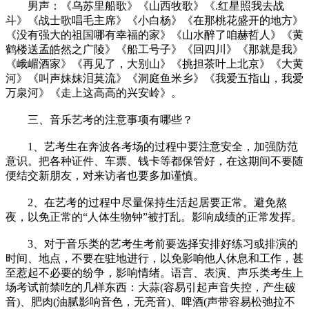
男声：《乌苏里船歌》《山西牧歌》《.红星照我去战
斗》《战士歌唱毛主席》《小白杨》《在那桃花盛开的地方》
《没有强大的祖国哪有幸福的家》《山水醉了咱赫哲人》《黄
鹤楼送孟皓然之广陵》《船工号子》《回四川》《那就是我》
《峨嵋酒家》《再见了，大别山》《挑担茶叶上北京》《大黄
河》《叫声妹妹泪莫流》《洞庭鱼米乡》《我爱五指山，我爱
万泉河》《走上这高高的兴安岭》。
三、音乐艺考的注意事项有哪些？
1、艺考生在奔波各考场的过程中要注意安全，加强防范
意识。把各种证件、车票、钱卡等都保管好，在这期间不要随
便结交新朋友，对来访者也要多加谨慎。
2、在艺考的过程中尽量保持生活起居要正常。避免熬
夜，以免正常的“人体生物钟”被打乱。影响成绩的正常发挥。
3、对于音乐类的艺考生考前要选择安排好练习或排演的
时间、地点，不要在驻地进行，以免影响他人休息和工作，甚
至惹起不必要的纷争，影响情绪。语言、表演、声乐类考生上
场考试前禁吃的几样东西：大蒜(容易引起声音失控，产生破
音)、肥肉(油腻影响音色，无亮音)、啤酒(声带容易松弛拉不