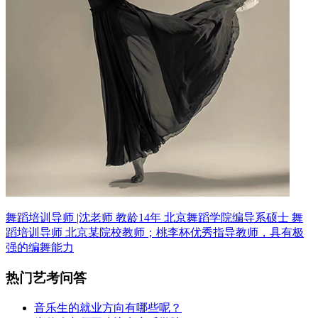
舞蹈培训导师 |沈老师 教龄14年
北京舞蹈学院编导系硕士 舞
蹈培训导师
北京某院校教师；桃李杯优秀指导教师，具有极
强的编舞能力
热门艺考问答
音乐生的就业方向有哪些呢？