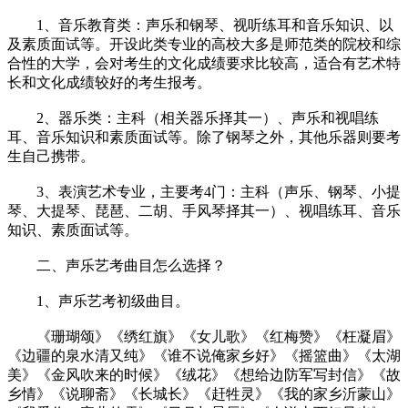
1、音乐教育类：声乐和钢琴、视听练耳和音乐知识、以
及素质面试等。开设此类专业的高校大多是师范类的院校和综
合性的大学，会对考生的文化成绩要求比较高，适合有艺术特
长和文化成绩较好的考生报考。
2、器乐类：主科（相关器乐择其一）、声乐和视唱练
耳、音乐知识和素质面试等。除了钢琴之外，其他乐器则要考
生自己携带。
3、表演艺术专业，主要考4门：主科（声乐、钢琴、小提
琴、大提琴、琵琶、二胡、手风琴择其一）、视唱练耳、音乐
知识、素质面试等。
二、声乐艺考曲目怎么选择？
1、声乐艺考初级曲目。
《珊瑚颂》《绣红旗》《女儿歌》《红梅赞》《枉凝眉》
《边疆的泉水清又纯》《谁不说俺家乡好》《摇篮曲》《太湖
美》《金风吹来的时候》《绒花》《想给边防军写封信》《故
乡情》《说聊斋》《长城长》《赶牲灵》《我的家乡沂蒙山》