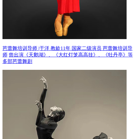
芭蕾舞培训导师 |于洋 教龄11年
国家二级演员 芭蕾舞培训导
师
曾出演《天鹅湖》、《大红灯笼高高挂》、《牡丹亭》等
多部芭蕾舞剧