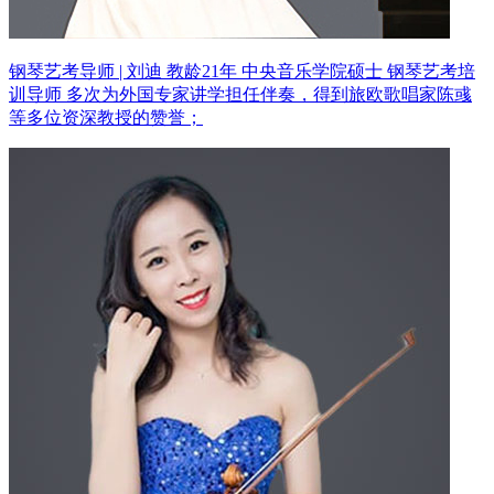
钢琴艺考导师 | 刘迪 教龄21年
中央音乐学院硕士 钢琴艺考培
训导师
多次为外国专家讲学担任伴奏，得到旅欧歌唱家陈彧
等多位资深教授的赞誉；