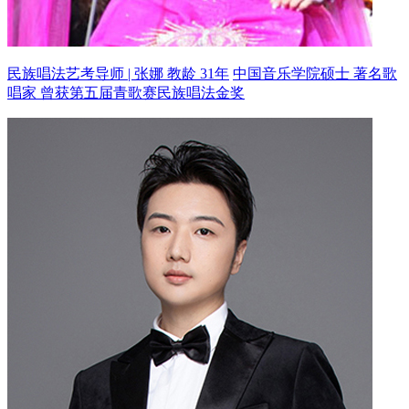
民族唱法艺考导师 | 张娜 教龄 31年
中国音乐学院硕士 著名歌
唱家
曾获第五届青歌赛民族唱法金奖