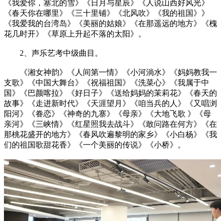
《我爱你，塞北的雪》《日月与星辰》《人说山西好风光》
《春天你在哪里》《三十里铺》《北风吹》《我的祖国》》
《我爱我的台湾岛》《美丽的姑娘》《在那遥远的地方》《槐
花几时开》《草原上升起不落的太阳》。
2、声乐艺考中级曲目。
《湘女神韵》《人间第一情》《小河淌水》《妈妈教我一
支歌》《中国大舞台》《祝福祖国》《洗菜心》《我属于中
国》《巴颜喀拉》《好日子》《送给妈妈的茉莉花》《春天的
故事》《走进新时代》《天涯望月》《咱当兵的人》《又唱浏
阳河》《眷恋》《神奇的九寨》《母亲》《大地飞歌 》《母
亲河》《三峡情》《红星照我去战斗》《敢问路在何方》《在
那桃花盛开的地方》《春风吹遍黎明的家乡》《小白杨》《我
们的祖国歌甜花香》《一个美丽的传说》《小桥》。