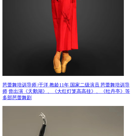
芭蕾舞培训导师 |于洋 教龄11年
国家二级演员 芭蕾舞培训导
师
曾出演《天鹅湖》、《大红灯笼高高挂》、《牡丹亭》等
多部芭蕾舞剧