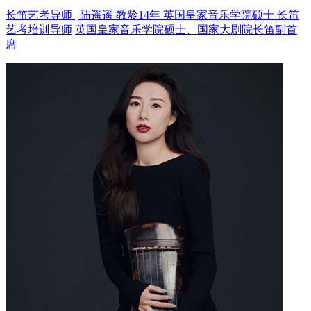
长笛艺考导师 | 陆遥遥 教龄14年
英国皇家音乐学院硕士 长笛
艺考培训导师
英国皇家音乐学院硕士、国家大剧院长笛副首
席