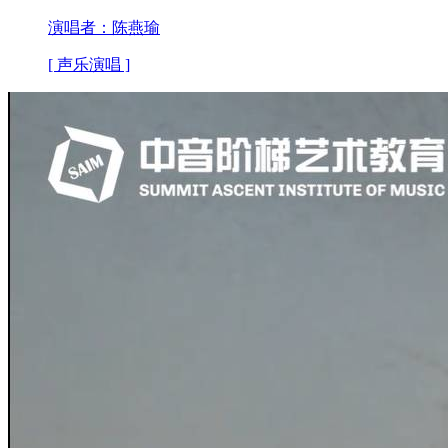
演唱者：陈燕瑜
[ 声乐演唱 ]