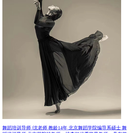
舞蹈培训导师 |沈老师 教龄14年
北京舞蹈学院编导系硕士 舞