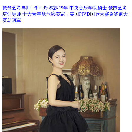
琵琶艺考导师 | 李叶丹 教龄19年
中央音乐学院硕士 琵琶艺考
培训导师
十大青年琵琶演奏家，美国PIVD国际大赛金奖兼大
赛总冠军