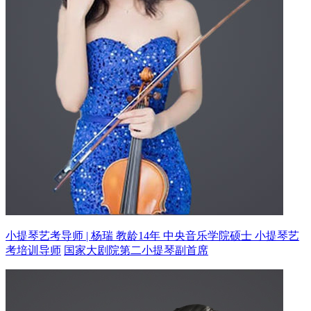
小提琴艺考导师 | 杨瑞 教龄14年
中央音乐学院硕士 小提琴艺
考培训导师
国家大剧院第二小提琴副首席