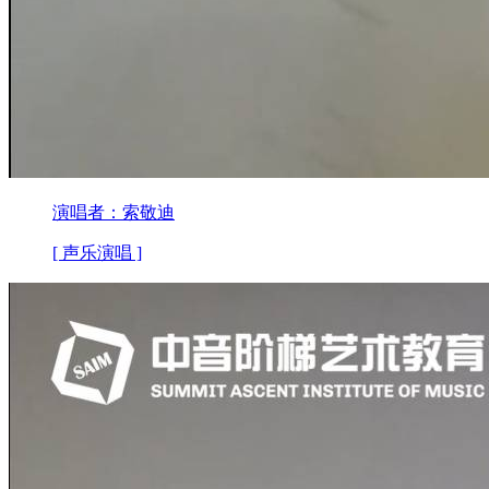
演唱者：索敬迪
[ 声乐演唱 ]