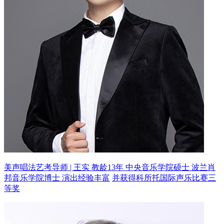
美声唱法艺考导师 | 王实 教龄13年
中央音乐学院硕士 波兰肖
邦音乐学院博士 演出经验丰富
并获得科所托国际声乐比赛三
等奖