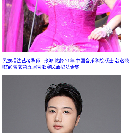
民族唱法艺考导师 | 张娜 教龄 31年
中国音乐学院硕士 著名歌
唱家
曾获第五届青歌赛民族唱法金奖