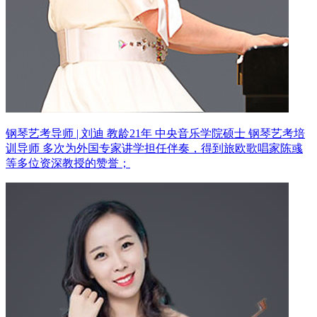
钢琴艺考导师 | 刘迪 教龄21年
中央音乐学院硕士 钢琴艺考培
训导师
多次为外国专家讲学担任伴奏，得到旅欧歌唱家陈彧
等多位资深教授的赞誉；