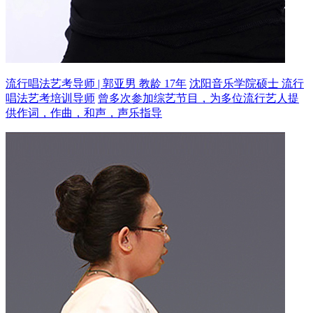
流行唱法艺考导师 | 郭亚男 教龄 17年
沈阳音乐学院硕士 流行
唱法艺考培训导师
曾多次参加综艺节目，为多位流行艺人提
供作词，作曲，和声，声乐指导