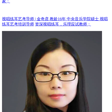
家；
视唱练耳艺考导师 | 金奇彦 教龄16年
中央音乐学院硕士 视唱
练耳艺考培训导师
资深视唱练耳，乐理应试教师；