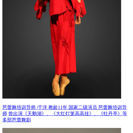
芭蕾舞培训导师 |于洋 教龄11年
国家二级演员 芭蕾舞培训导
师
曾出演《天鹅湖》、《大红灯笼高高挂》、《牡丹亭》等
多部芭蕾舞剧