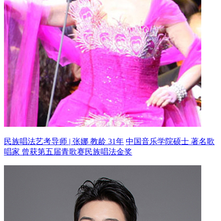
民族唱法艺考导师 | 张娜 教龄 31年
中国音乐学院硕士 著名歌
唱家
曾获第五届青歌赛民族唱法金奖