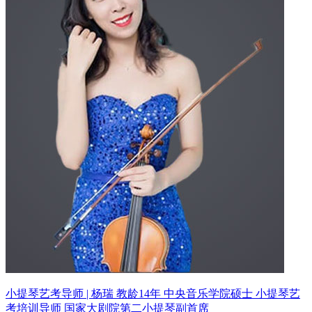
小提琴艺考导师 | 杨瑞 教龄14年
中央音乐学院硕士 小提琴艺
考培训导师
国家大剧院第二小提琴副首席