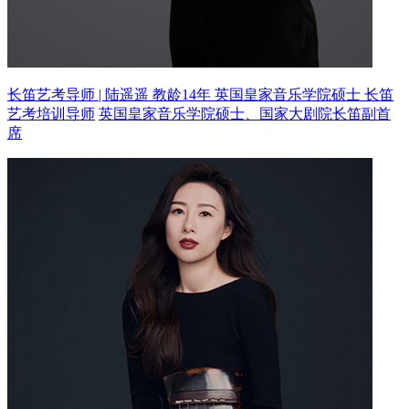
长笛艺考导师 | 陆遥遥 教龄14年
英国皇家音乐学院硕士 长笛
艺考培训导师
英国皇家音乐学院硕士、国家大剧院长笛副首
席