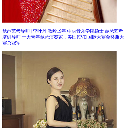
琵琶艺考导师 | 李叶丹 教龄19年
中央音乐学院硕士 琵琶艺考
培训导师
十大青年琵琶演奏家，美国PIVD国际大赛金奖兼大
赛总冠军