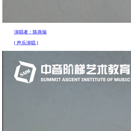
演唱者：陈燕瑜
[ 声乐演唱 ]