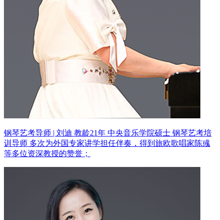
钢琴艺考导师 | 刘迪 教龄21年
中央音乐学院硕士 钢琴艺考培
训导师
多次为外国专家讲学担任伴奏，得到旅欧歌唱家陈彧
等多位资深教授的赞誉；