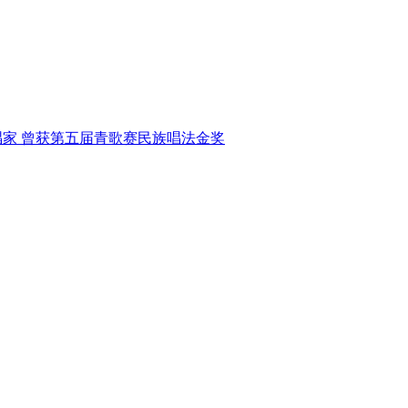
唱家
曾获第五届青歌赛民族唱法金奖