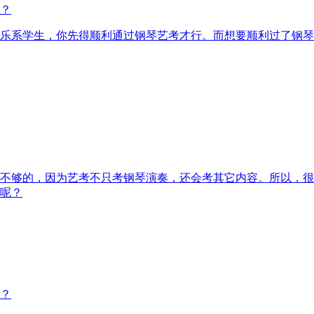
？
乐系学生，你先得顺利通过钢琴艺考才行。而想要顺利过了钢琴
不够的，因为艺考不只考钢琴演奏，还会考其它内容。所以，很
呢？
？