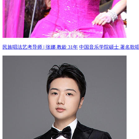
民族唱法艺考导师 | 张娜 教龄 31年
中国音乐学院硕士 著名歌