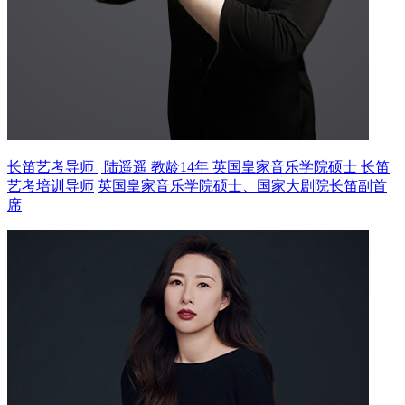
长笛艺考导师 | 陆遥遥 教龄14年
英国皇家音乐学院硕士 长笛
艺考培训导师
英国皇家音乐学院硕士、国家大剧院长笛副首
席