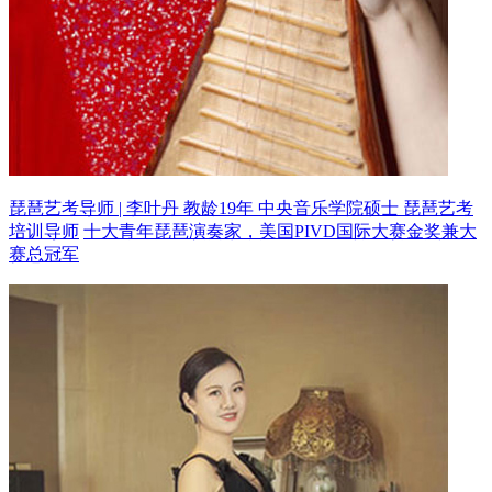
琵琶艺考导师 | 李叶丹 教龄19年
中央音乐学院硕士 琵琶艺考
培训导师
十大青年琵琶演奏家，美国PIVD国际大赛金奖兼大
赛总冠军