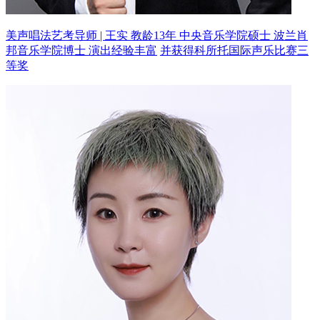
美声唱法艺考导师 | 王实 教龄13年
中央音乐学院硕士 波兰肖
邦音乐学院博士 演出经验丰富
并获得科所托国际声乐比赛三
等奖