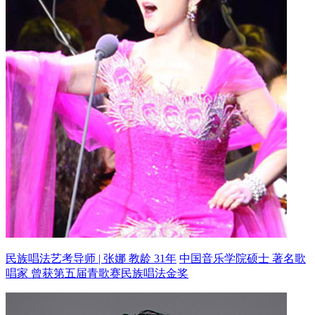
民族唱法艺考导师 | 张娜 教龄 31年
中国音乐学院硕士 著名歌
唱家
曾获第五届青歌赛民族唱法金奖