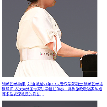
钢琴艺考导师 | 刘迪 教龄21年
中央音乐学院硕士 钢琴艺考培
训导师
多次为外国专家讲学担任伴奏，得到旅欧歌唱家陈彧
等多位资深教授的赞誉；