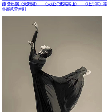
师
曾出演《天鹅湖》、《大红灯笼高高挂》、《牡丹亭》等
多部芭蕾舞剧