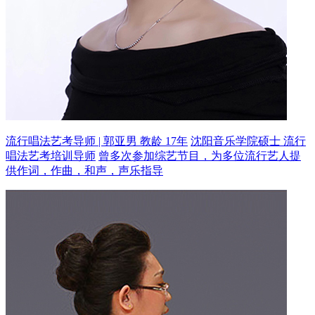
流行唱法艺考导师 | 郭亚男 教龄 17年
沈阳音乐学院硕士 流行
唱法艺考培训导师
曾多次参加综艺节目，为多位流行艺人提
供作词，作曲，和声，声乐指导